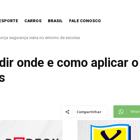
ESPORTE
CARROS
BRASIL
FALE CONOSCO
o haverá demissões de funcionários da CPTM
ir onde e como aplicar o
s
What
Compartilhar