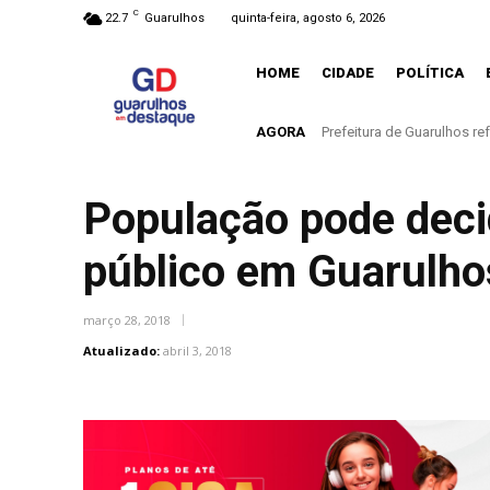
C
22.7
Guarulhos
quinta-feira, agosto 6, 2026
HOME
CIDADE
POLÍTICA
AGORA
Governo de SP diz que nã
População pode decid
público em Guarulho
março 28, 2018
Atualizado:
abril 3, 2018