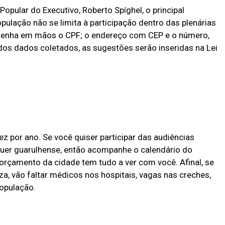
opular do Executivo, Roberto Spíghel, o principal
opulação não se limita à participação dentro das plenárias
o, tenha em mãos o CPF; o endereço com CEP e o número,
s dos dados coletados, as sugestões serão inseridas na Lei
z por ano. Se você quiser participar das audiências
quer guarulhense, então acompanhe o calendário do
rçamento da cidade tem tudo a ver com você. Afinal, se
a, vão faltar médicos nos hospitais, vagas nas creches,
população.