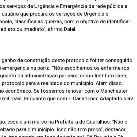
os serviços de Urgência e Emergência da rede pública e
do usuário que procura os serviços de Urgência e
olo, classifica as queixas, com o objetivo de identificar
iato ou imediato”, afirma Dalel.
 ganho da construção deste protocolo foi ter conseguido
 e emergência na porta. “Nós escolhemos os enfermeiros
 quanto da administração parceira, como Instituto Gerir,
protocolo para a realidade do município. Além disso,
ho econômico. Se fôssemos renovar com o Manchester
30 mil reais. Enquanto que com o Canadense Adaptado será
ão, esse é um marco na Prefeitura de Guarulhos. “Não é
oltado para o município. Isso não tem preço”, destacou.
oi implantado em fase de teste na UPA Paulista e PA