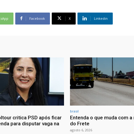
tsApp
Facebook
X
Linkedin
brasil
ltour critica PSD após ficar
Entenda o que muda com a 
nda para disputar vaga na
do Frete
agosto 6, 2026