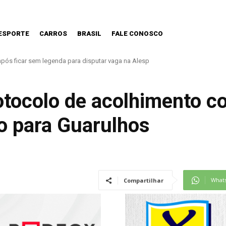
ESPORTE
CARROS
BRASIL
FALE CONOSCO
ós ficar sem legenda para disputar vaga na Alesp
 nova Lei do Frete
otocolo de acolhimento c
co para Guarulhos
What
Compartilhar