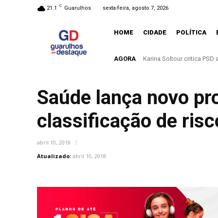
C
21.1
Guarulhos
sexta-feira, agosto 7, 2026
HOME
CIDADE
POLÍTICA
AGORA
Karina Soltour critica PSD ap
Entenda o que muda com a
Saúde lança novo pr
classificação de ris
abril 10, 2018
Atualizado:
abril 10, 2018