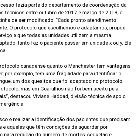
ocesso fazia parte do departamento de coordenação da
s técnicos entre outubro de 2017 e março de 2018, o
 tinha de ser modificado. “Cada pronto atendimento
nte. O protocolo que escolhemos e adaptamos, propõe
erviço e que todas as unidades utilizem a mesma
tado, tanto faz o paciente passar em unidade x ou y. Ele
ca.
o protocolo canadense quanto o Manchester tem vantagens
, por exemplo, tem uma fragilidade para identificar o
Dengue, um dos quesitos que foi adaptado no protocolo
otocolo, mas em Guarulhos não foi bem aceito pela
tais”, destacou Viviane Haddad, divisão técnica de apoio
Emergência.
risco é realizar a identificação dos pacientes que precisam
e e aqueles que têm condições de aguardar por
o para redução do número de mortes, sequelas e