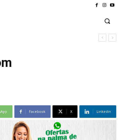
om
sApp
Facebook
X
Linkedin