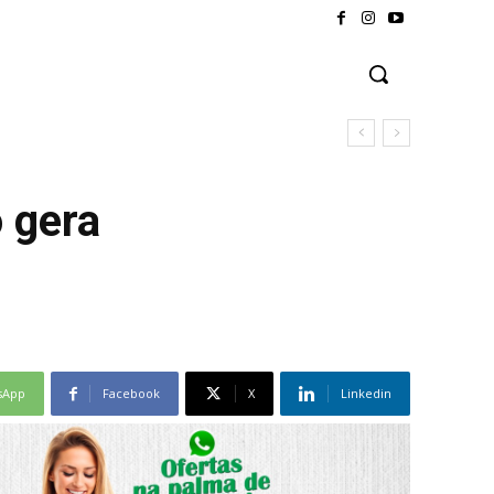
estre
 gera
sApp
Facebook
X
Linkedin