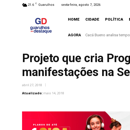
C
21.6
Guarulhos
sexta-feira, agosto 7, 2026
HOME
CIDADE
POLÍTICA
AGORA
Ação educativa conscienti
Projeto que cria Pro
manifestações na S
abril 27, 2018
Atualizado:
maio 14, 2018