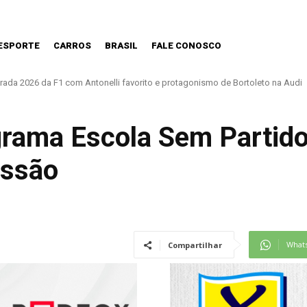
ESPORTE
CARROS
BRASIL
FALE CONOSCO
za pedestres e motoristas sobre segurança em alusão ao Dia Mundial do Ped
grama Escola Sem Partido
essão
What
Compartilhar