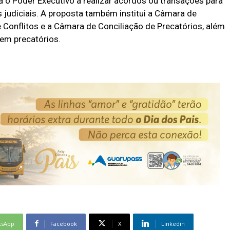
a o Poder Executivo a realizar acordos ou transações para
os judiciais. A proposta também institui a Câmara de
 Conflitos e a Câmara de Conciliação de Precatórios, além
em precatórios.
tsApp
Facebook
X
Linkedin