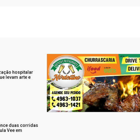
zação hospitalar
ue levam arte e
ence duas corridas
mula Vee em