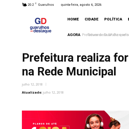
C
20.2
Guarulhos
quinta-feira, agosto 6, 2026
HOME
CIDADE
POLÍTICA
AGORA
Governo de SP diz que nã
Prefeitura realiza 
na Rede Municipal
julho 12, 2018
Atualizado:
julho 12, 2018