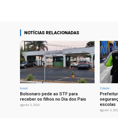
NOTÍCIAS RELACIONADAS
brasil
Cidade
Bolsonaro pede ao STF para
Prefeitu
receber os filhos no Dia dos Pais
seguranç
escolas
agosto 5, 2026
agosto 5, 202