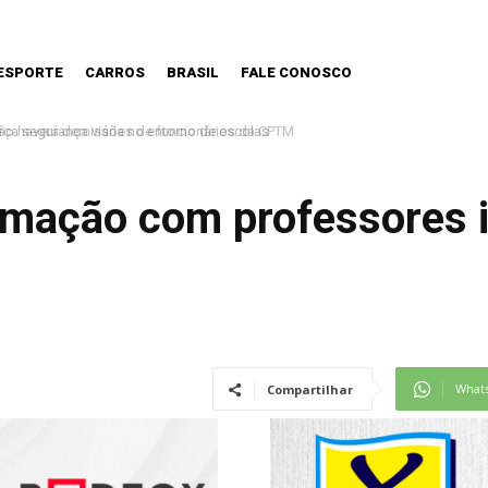
ESPORTE
CARROS
BRASIL
FALE CONOSCO
o haverá demissões de funcionários da CPTM
formação com professores 
What
Compartilhar