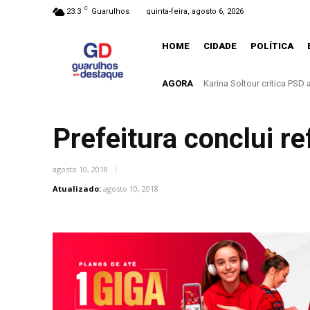
C
23.3
Guarulhos
quinta-feira, agosto 6, 2026
HOME
CIDADE
POLÍTICA
AGORA
Karina Soltour critica PSD 
Entenda o que muda com
Prefeitura conclui 
agosto 10, 2018
Atualizado:
agosto 10, 2018