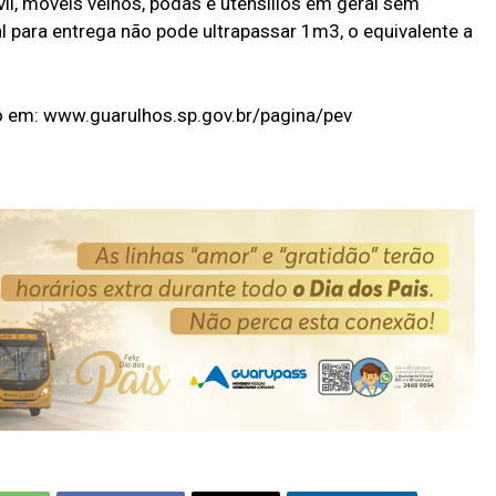
il, móveis velhos, podas e utensílios em geral sem
al para entrega não pode ultrapassar 1m3, o equivalente a
 em: www.guarulhos.sp.gov.br/pagina/pev