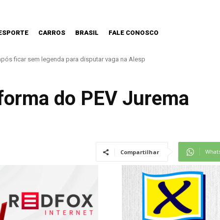
ESPORTE
CARROS
BRASIL
FALE CONOSCO
após ficar sem legenda para disputar vaga na Alesp
 a nova Lei do Frete
reforma do PEV Jurema
What
Compartilhar