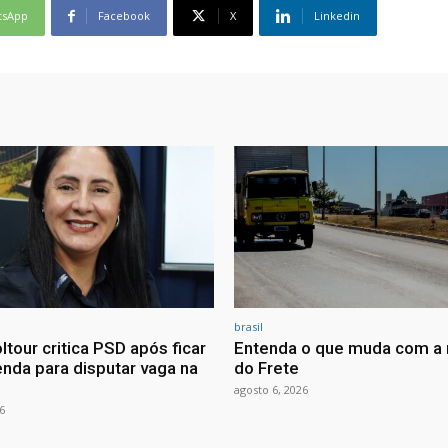
tsApp
Facebook
X
Linkedin
brasil
ltour critica PSD após ficar
Entenda o que muda com a 
nda para disputar vaga na
do Frete
agosto 6, 2026
6