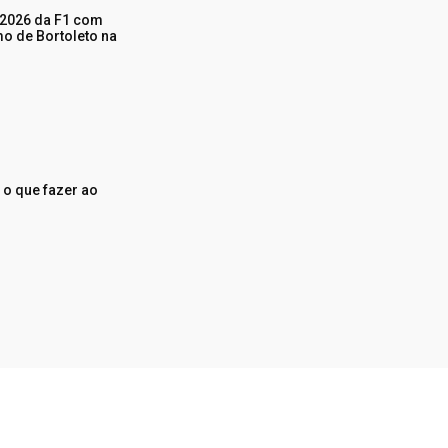
 2026 da F1 com
mo de Bortoleto na
 o que fazer ao