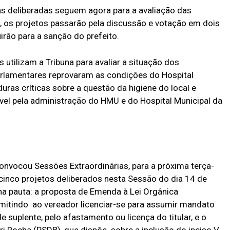
ras deliberadas seguem agora para a avaliação das
 os projetos passarão pela discussão e votação em dois
irão para a sanção do prefeito.
 utilizam a Tribuna para avaliar a situação dos
rlamentares reprovaram as condições do Hospital
uras críticas sobre a questão da higiene do local e
vel pela administração do HMU e do Hospital Municipal da
nvocou Sessões Extraordinárias, para a próxima terça-
s cinco projetos deliberados nesta Sessão do dia 14 de
na pauta: a proposta de Emenda à Lei Orgânica
mitindo ao vereador licenciar-se para assumir mandato
e suplente, pelo afastamento ou licença do titular, e o
i Rocha (PSDB), que dispõe sobre a inclusão do inciso V