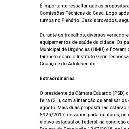
É importante ressaltar que as propositu
Comissões Técnicas da Casa. Logo após,
turnos no Plenário. Caso aprovados, segu
Durante os trabalhos, diversos vereadores
equipamentos de saúde da cidade. Os pa
Municipal de Urgências (HMU) e fizeram d
também sobre o Instituto Gerir, responsá
Criança e do Adolescente.
Extraordinárias
O presidente da Câmara Eduardo (PSB) co
feira (21), com a intenção de analisar o
agosto. Mais duas proposituras estarão 
5925/2017, de vários parlamentares, per
eletivo estadual ou federal, na condição d
Projeto de Resolução 1347/2018, de Laur