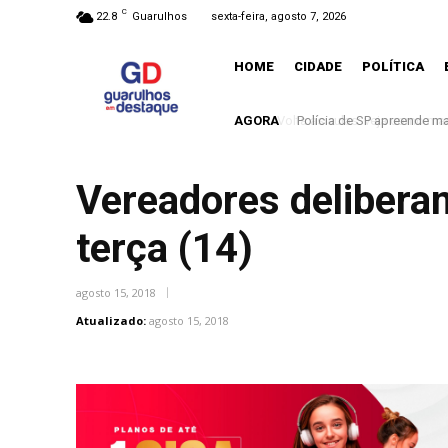
C
22.8
Guarulhos
sexta-feira, agosto 7, 2026
HOME
CIDADE
POLÍTICA
AGORA
Polícia de SP apreende m
Vereadores deliberam
terça (14)
agosto 15, 2018
Atualizado:
agosto 15, 2018