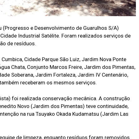
aru (Progresso e Desenvolvimento de Guarulhos S/A)
Cidade Industrial Satélite. Foram realizados serviços de
ção de resíduos.
m Cumbica, Cidade Parque São Luiz, Jardim Nova Ponte
 Água Chata, Conjunto Marcos Freire, Jardim dos Pimentas,
de Soberana, Jardim Fortaleza, Jardim IV Centenário,
a, também receberam os mesmos serviços.
Vista) foi realizada conservação mecânica. A construção
Benedito Novo (Jardim dos Pimentas) teve continuidade,
ntenção na rua Tsuyako Okada Kudamatsu (Jardim Las
 equipe de limpeza, enquanto resíduos foram removidos