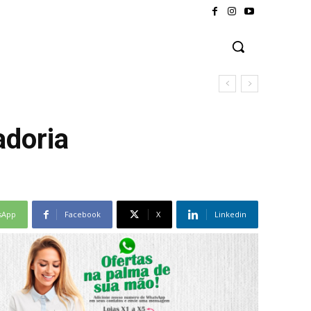
adoria
sApp
Facebook
X
Linkedin