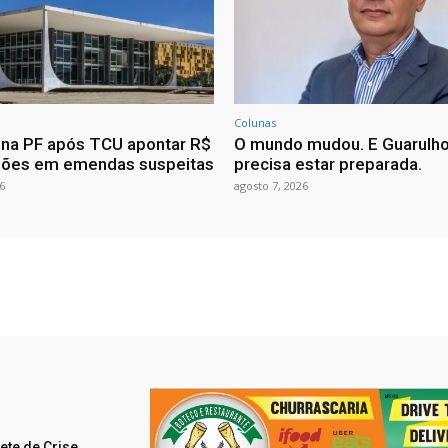
Colunas
ona PF após TCU apontar R$
O mundo mudou. E Guarulh
hões em emendas suspeitas
precisa estar preparada.
6
agosto 7, 2026
ete de Crise