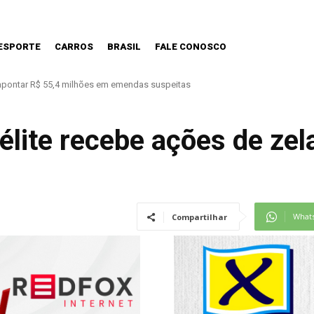
ESPORTE
CARROS
BRASIL
FALE CONOSCO
os precisa estar preparada.
élite recebe ações de zel
What
Compartilhar