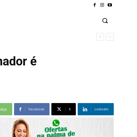
mador é
sApp
Facebook
X
Linkedin