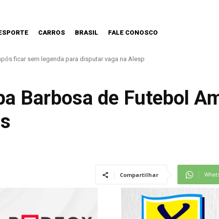
ESPORTE
CARROS
BRASIL
FALE CONOSCO
 nova Lei do Frete
pa Barbosa de Futebol A
as
What
Compartilhar