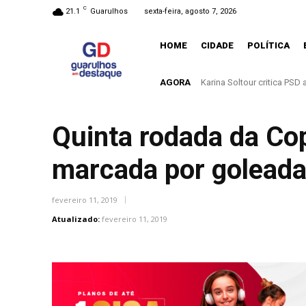
C
21.1
Guarulhos
sexta-feira, agosto 7, 2026
HOME
CIDADE
POLÍTICA
AGORA
Entenda o que muda com a
Quinta rodada da Co
marcada por golead
fevereiro 11, 2019
Atualizado:
fevereiro 11, 2019