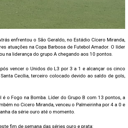
trás enfrentou o São Geraldo, no Estádio Cícero Miranda,
ores atuações na Copa Barbosa de Futebol Amador. O líder
iou na liderança do grupo A chegando aos 10 pontos.
após vencer o Unidos do L3 por 3 a 1 e alcançar os cinco
anta Cecília, terceiro colocado devido ao saldo de gols,
l é o Fogo na Bomba. Líder do Grupo B com 13 pontos, a
mbém no Cicero Miranda, venceu o Palmeirinha por 4 a 0 e
panha da série ouro até o momento.
este fim de semana das séries ouro e prata: