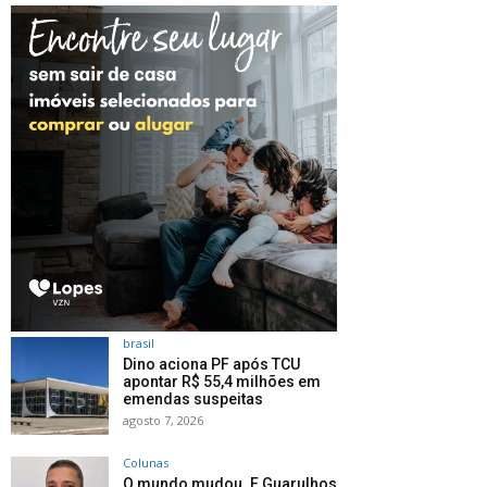
brasil
Dino aciona PF após TCU
apontar R$ 55,4 milhões em
emendas suspeitas
agosto 7, 2026
Colunas
O mundo mudou. E Guarulhos