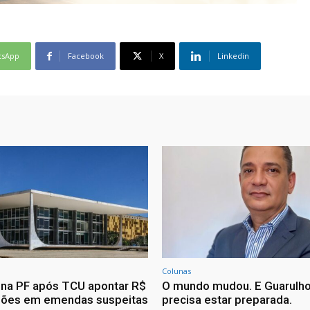
tsApp
Facebook
X
Linkedin
Colunas
ona PF após TCU apontar R$
O mundo mudou. E Guarulh
hões em emendas suspeitas
precisa estar preparada.