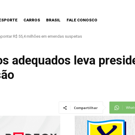
ESPORTE
CARROS
BRASIL
FALE CONOSCO
os precisa estar preparada.
os adequados leva presid
são
What
Compartilhar