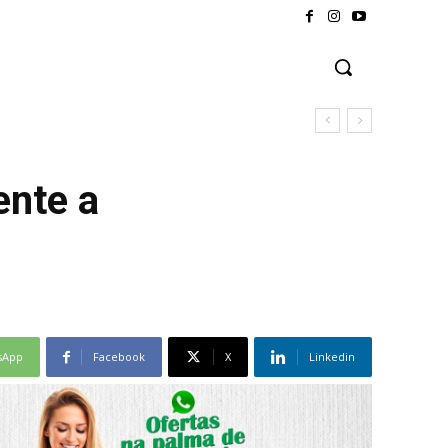
ente a
sApp
Facebook
X
Linkedin