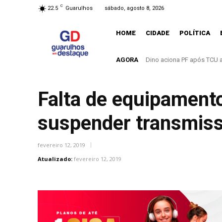
C
22.5
Guarulhos
sábado, agosto 8, 2026
HOME
CIDADE
POLÍTICA
AGORA
O mundo mudou. E Guarulh
Falta de equipament
suspender transmis
fevereiro 12, 2019
Atualizado:
fevereiro 12, 2019