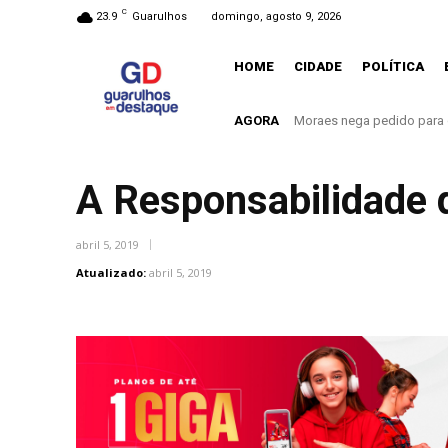
C
23.9
Guarulhos
domingo, agosto 9, 2026
HOME
CIDADE
POLÍTICA
AGORA
Moraes nega pedido para que 
Agosto terá dois eclipses
A Responsabilidade 
abril 5, 2019
Atualizado:
abril 5, 2019