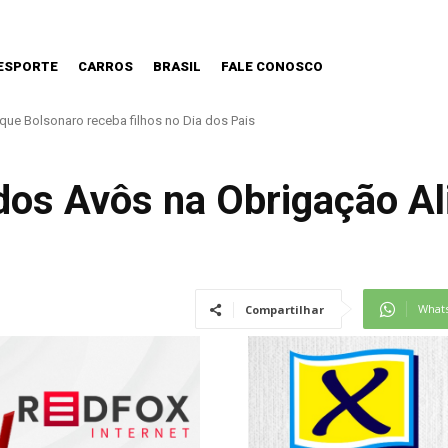
ESPORTE
CARROS
BRASIL
FALE CONOSCO
Bolsonaro receba filhos no Dia dos Pais
; saiba como assistir aos fenômenos
dos Avôs na Obrigação A
What
Compartilhar