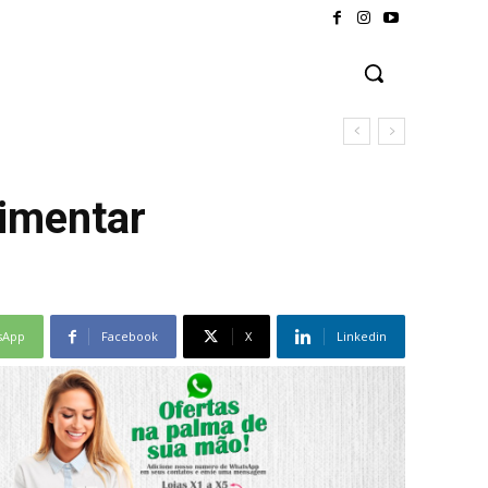
limentar
sApp
Facebook
X
Linkedin