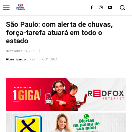
São Paulo: com alerta de chuvas,
força-tarefa atuará em todo o
estado
dezembro 31, 2021
Atualizado:
dezembro 31, 2021
WhatsApp
Facebook
X
Linke