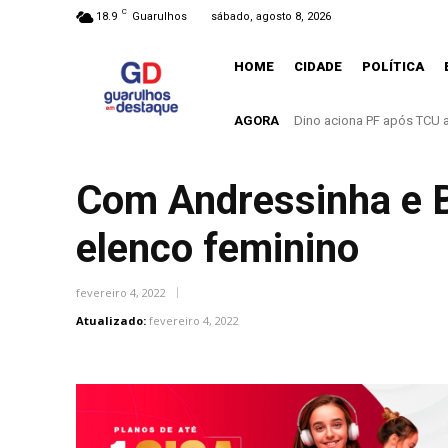
C
18.9
Guarulhos
sábado, agosto 8, 2026
HOME
CIDADE
POLÍTICA
AGORA
O mundo mudou. E Guarulh
Com Andressinha e B
elenco feminino
fevereiro 4, 2022
Atualizado:
fevereiro 4, 2022