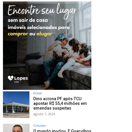
brasil
Dino aciona PF após TCU
apontar R$ 55,4 milhões em
emendas suspeitas
agosto 7, 2026
Colunas
O mundo mudou. E Guarulhos