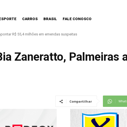
ESPORTE
CARROS
BRASIL
FALE CONOSCO
os precisa estar preparada.
ia Zaneratto, Palmeiras 
What
Compartilhar