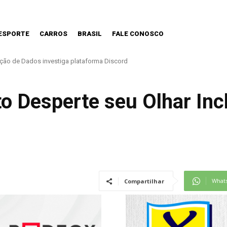
ESPORTE
CARROS
BRASIL
FALE CONOSCO
e começar na infância, alerta cardiologista
to Desperte seu Olhar Inc
What
Compartilhar