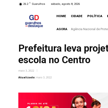
C
26.2
Guarulhos
sábado, agosto 8, 2026
HOME
CIDADE
POLÍTICA
AGORA
Controle do colesterol dev
Prefeitura leva proje
escola no Centro
maio 3, 2022
Atualizado:
maio 3, 2022