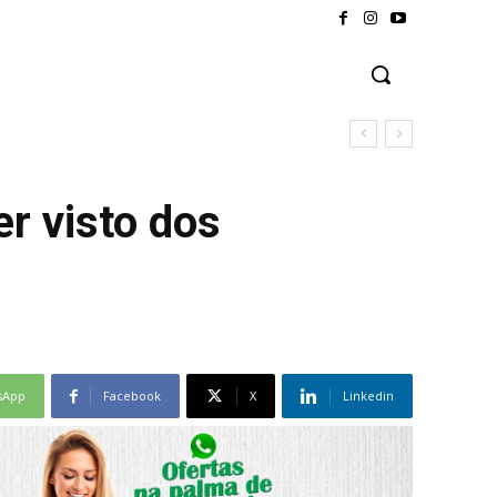
inação no município
r visto dos
sApp
Facebook
X
Linkedin