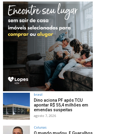
brasil
Dino aciona PF após TCU
apontar R$ 55,4 milhões em
emendas suspeitas
agosto 7, 2026
Colunas
O mundo mudou. E Guarulhos