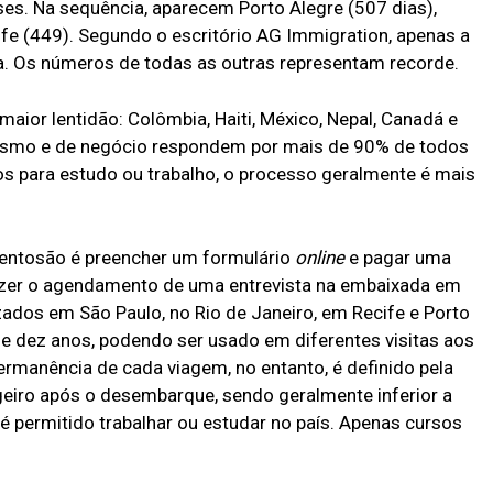
ses. Na sequência, aparecem Porto Alegre (507 dias),
cife (449). Segundo o escritório AG Immigration, apenas a
da. Os números de todas as outras representam recorde.
aior lentidão: Colômbia, Haiti, México, Nepal, Canadá e
urismo e de negócio respondem por mais de 90% de todos
s para estudo ou trabalho, o processo geralmente é mais
entosão é preencher um formulário
online
e pagar uma
azer o agendamento de uma entrevista na embaixada em
izados em São Paulo, no Rio de Janeiro, em Recife e Porto
de dez anos, podendo ser usado em diferentes visitas aos
rmanência de cada viagem, no entanto, é definido pela
eiro após o desembarque, sendo geralmente inferior a
é permitido trabalhar ou estudar no país. Apenas cursos