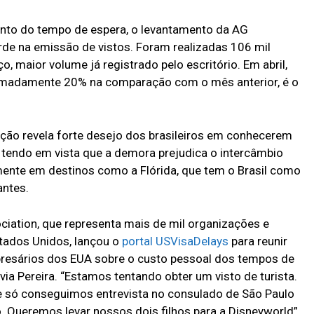
to do tempo de espera, o levantamento da AG
rde na emissão de vistos. Foram realizadas 106 mil
, maior volume já registrado pelo escritório. Em abril,
ximadamente 20% na comparação com o mês anterior, é o
.
ção revela forte desejo dos brasileiros em conhecerem
 tendo em vista que a demora prejudica o intercâmbio
amente em destinos como a Flórida, que tem o Brasil como
antes.
ciation, que representa mais de mil organizações e
tados Unidos, lançou o
portal USVisaDelays
para reunir
mpresários dos EUA sobre o custo pessoal dos tempos de
ávia Pereira. “Estamos tentando obter um visto de turista.
 só conseguimos entrevista no consulado de São Paulo
Queremos levar nossos dois filhos para a Disneyworld”,