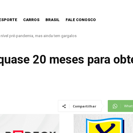
ESPORTE
CARROS
BRASIL
FALE CONOSCO
ível pré-pandemia, mas ainda tem gargalos
ltrapassa 22 mil doses aplicadas contra o sarampo e intensifica ações de vac
quase 20 meses para obte
What
Compartilhar