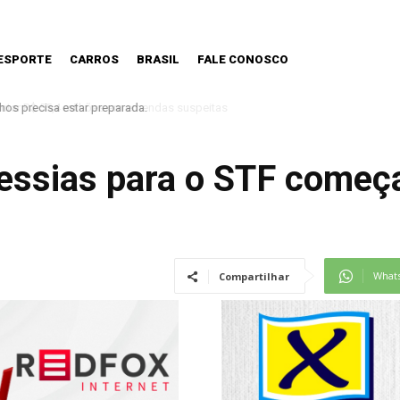
ESPORTE
CARROS
BRASIL
FALE CONOSCO
os precisa estar preparada.
essias para o STF começ
What
Compartilhar