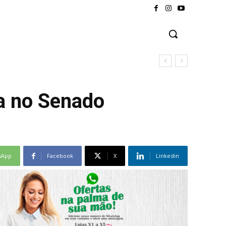
a no Senado
sApp
Facebook
X
Linkedin