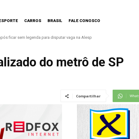
ESPORTE
CARROS
BRASIL
FALE CONOSCO
 nova Lei do Frete
lizado do metrô de SP
What
Compartilhar