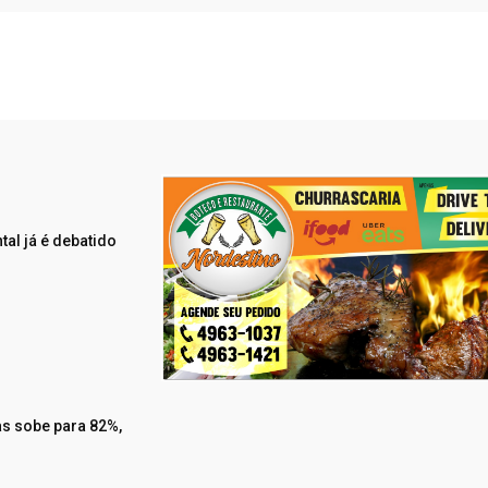
al já é debatido
as sobe para 82%,