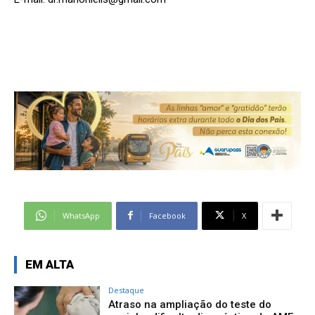
WhatsApp
Facebook
X
EM ALTA
Destaque
Atraso na ampliação do teste do