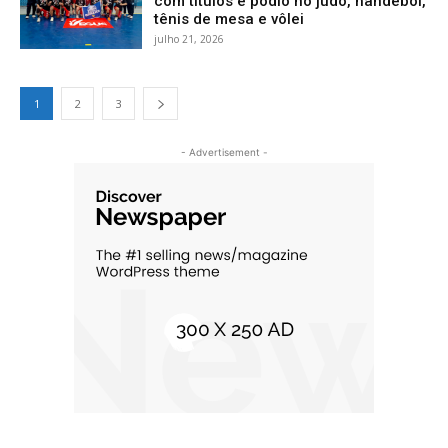
com títulos e pódio no judô, handebol,
tênis de mesa e vôlei
julho 21, 2026
1
2
3
- Advertisement -