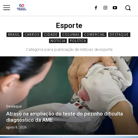
Esporte
BRASIL
CARROS
CIDADE
COLUNAS
COMERCIAL
DESTAQUE
NOTICIA
POLÍTICA
Categoria para publicação de notícias de esporte
Destaque
Atraso na ampliação do teste do pezinho dificulta
diagnóstico da AME
agosto 8, 2026