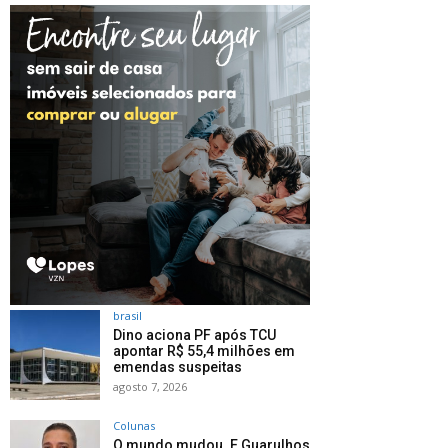
brasil
Dino aciona PF após TCU
apontar R$ 55,4 milhões em
emendas suspeitas
agosto 7, 2026
Colunas
O mundo mudou. E Guarulhos