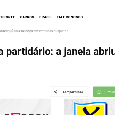
ESPORTE
CARROS
BRASIL
FALE CONOSCO
os precisa estar preparada.
partidário: a janela abriu
What
Compartilhar