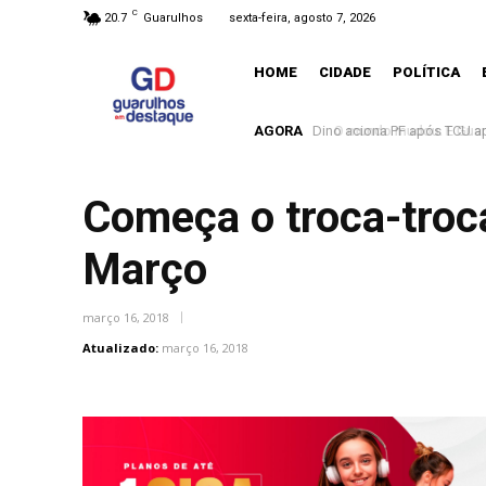
C
20.7
Guarulhos
sexta-feira, agosto 7, 2026
HOME
CIDADE
POLÍTICA
AGORA
O mundo mudou. E Guarulh
Começa o troca-troca 
Março
março 16, 2018
Atualizado:
março 16, 2018