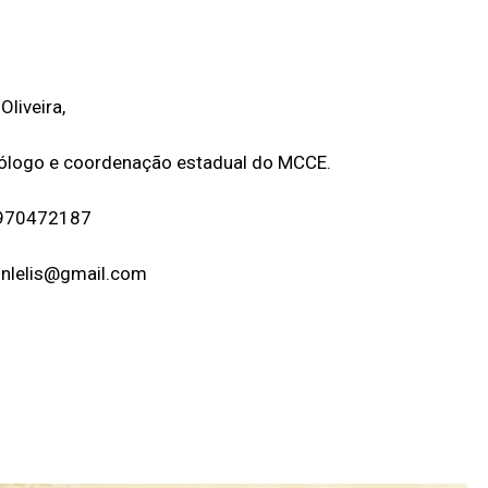
Oliveira,
ólogo e coordenação estadual do MCCE.
-970472187
lonlelis@gmail.com