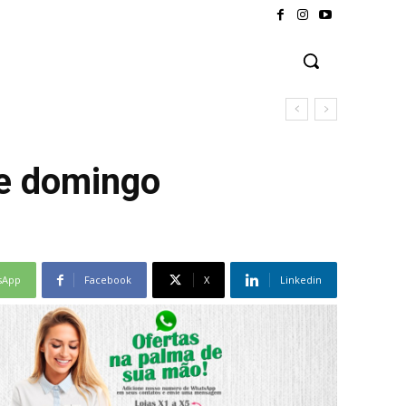
te domingo
sApp
Facebook
X
Linkedin