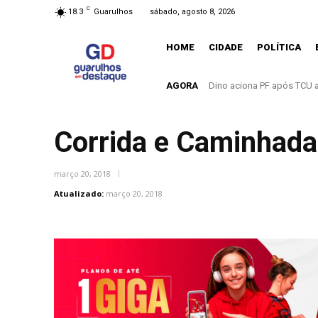
C
18.3
Guarulhos
sábado, agosto 8, 2026
HOME
CIDADE
POLÍTICA
AGORA
O mundo mudou. E Guarulh
Corrida e Caminhada
março 20, 2018
Atualizado:
março 20, 2018