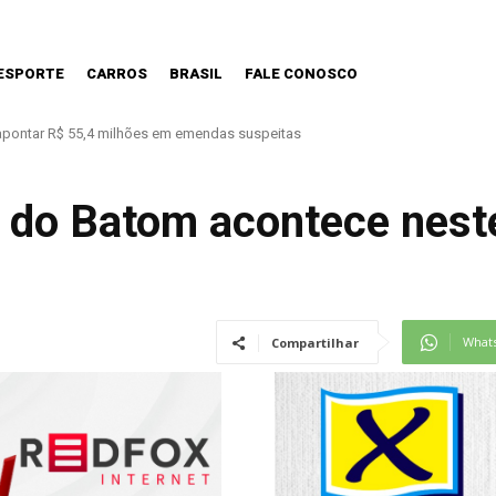
ESPORTE
CARROS
BRASIL
FALE CONOSCO
os precisa estar preparada.
 do Batom acontece nes
What
Compartilhar