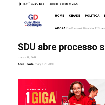
C
18.9
Guarulhos
sábado, agosto 8, 2026
HOME
CIDADE
POLÍTICA
AGORA
O mundo mudou. E Guarulh
SDU abre processo se
março 29, 2018
Atualizado:
março 29, 2018