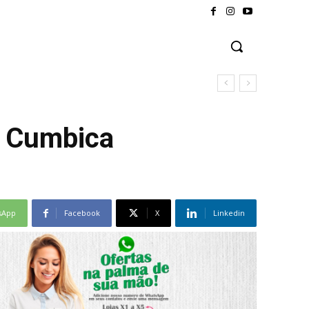
em Cumbica
sApp
Facebook
X
Linkedin