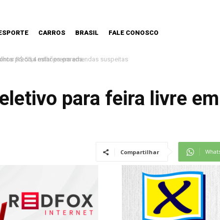
ESPORTE
CARROS
BRASIL
FALE CONOSCO
os precisa estar preparada.
letivo para feira livre 
What
Compartilhar