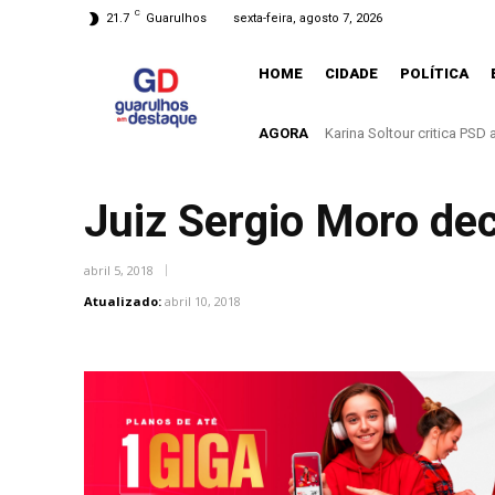
C
21.7
Guarulhos
sexta-feira, agosto 7, 2026
HOME
CIDADE
POLÍTICA
AGORA
Entenda o que muda com a
Juiz Sergio Moro dec
abril 5, 2018
Atualizado:
abril 10, 2018