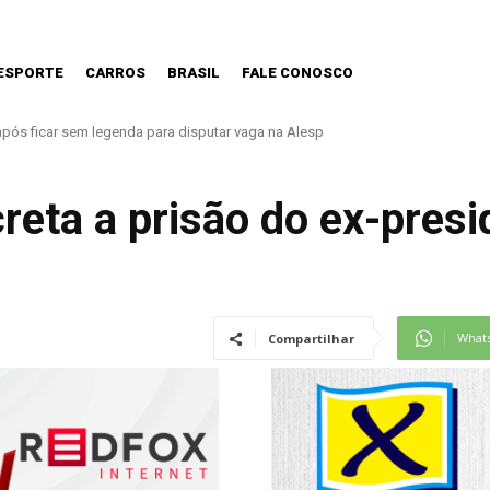
ESPORTE
CARROS
BRASIL
FALE CONOSCO
 nova Lei do Frete
reta a prisão do ex-presi
What
Compartilhar