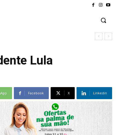
dente Lula
sApp
Facebook
X
Linkedin