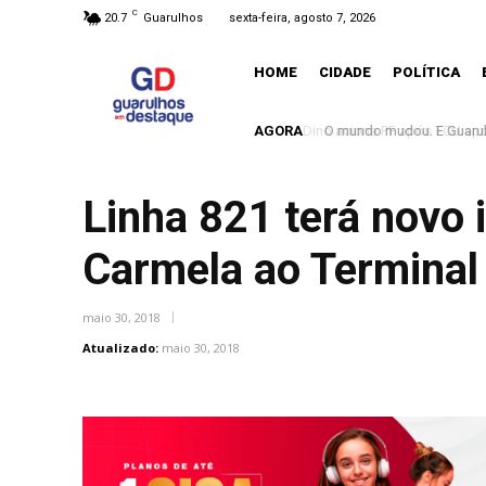
C
20.7
Guarulhos
sexta-feira, agosto 7, 2026
HOME
CIDADE
POLÍTICA
AGORA
O mundo mudou. E Guarulh
Linha 821 terá novo i
Carmela ao Terminal
maio 30, 2018
Atualizado:
maio 30, 2018