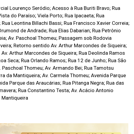
ial Lourenço Seródio; Acesso à Rua Buriti Bravo; Rua
Vista do Paraíso; Viela Porto; Rua Ipacaeta; Rua
Rua Leontina Billachi Bassi; Rua Francisco Xavier Correia;
 Drumond de Andrade; Rua Elias Dabarian; Rua Petrônio
reia; Av. Paschoal Thomeu; Passagem sob Rodovia
iveira; Retorno sentido Av. Arthur Marcondes de Siqueira;
 Av. Arthur Marcondes de Siqueira; Rua Deolinda Ramos
agoa Seca; Rua Orlando Ramos; Rua 12 de Junho; Rua São
v. Paschoal Thomeu; Av. Armando Bei; Rua Tamotsu
erra da Mantiqueira; Av. Carmela Thomeu; Avenida Parque
enida Parque das Araucárias; Rua Pitanga Negra; Rua das
imavera; Rua Constantino Testa; Av. Acácio Antonio
a Mantiqueira