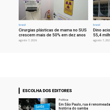
brasil
brasil
Cirurgias plásticas de mama no SUS
Dino aci
crescem mais de 50% em dez anos
55,4 mil
agosto 7, 2026
agosto 7, 202
ESCOLHA DOS EDITORES
Política
Em São Paulo, rua é renomea
história do samba