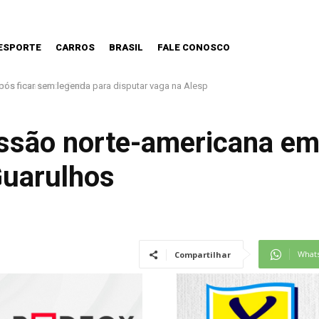
ESPORTE
CARROS
BRASIL
FALE CONOSCO
 nova Lei do Frete
issão norte-americana e
Guarulhos
What
Compartilhar