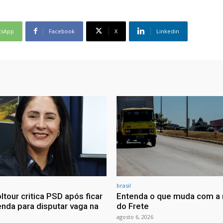
tsApp
Facebook
X
Linkedin
brasil
ltour critica PSD após ficar
Entenda o que muda com a 
nda para disputar vaga na
do Frete
agosto 6, 2026