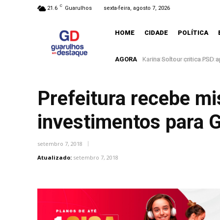
C
21.6
Guarulhos
sexta-feira, agosto 7, 2026
HOME
CIDADE
POLÍTICA
AGORA
Entenda o que muda com a
Prefeitura recebe m
investimentos para 
setembro 7, 2018
Atualizado:
setembro 7, 2018