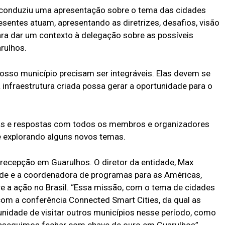
s conduziu uma apresentação sobre o tema das cidades
esentes atuam, apresentando as diretrizes, desafios, visão
para dar um contexto à delegação sobre as possíveis
rulhos.
nosso município precisam ser integráveis. Elas devem se
infraestrutura criada possa gerar a oportunidade para o
ntas e respostas com todos os membros e organizadores
e explorando alguns novos temas.
recepção em Guarulhos. O diretor da entidade, Max
ade e a coordenadora de programas para as Américas,
 a ação no Brasil. “Essa missão, com o tema de cidades
 com a conferência Connected Smart Cities, da qual as
nidade de visitar outros municípios nesse período, como
onseguimos fechar com chave de ouro em Guarulhos”,