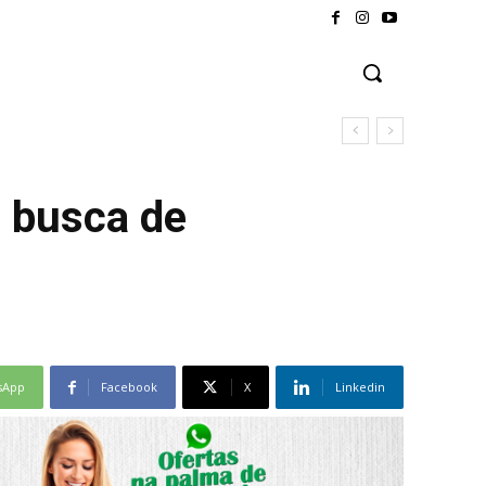
m busca de
sApp
Facebook
X
Linkedin