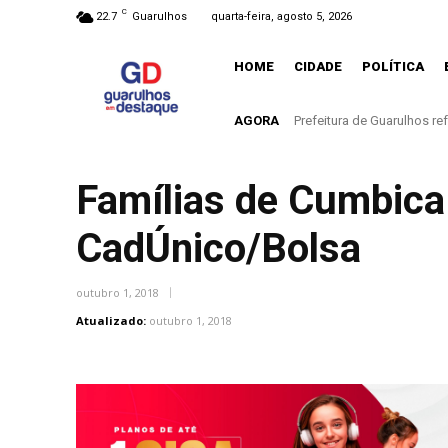
C
22.7
Guarulhos
quarta-feira, agosto 5, 2026
HOME
CIDADE
POLÍTICA
AGORA
Prefeitura de Guarulhos refor
Governo de SP diz que nã
Famílias de Cumbica
CadÚnico/Bolsa
outubro 1, 2018
Atualizado:
outubro 1, 2018