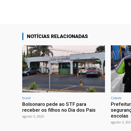
NOTÍCIAS RELACIONADAS
brasil
Cidade
Bolsonaro pede ao STF para
Prefeitu
receber os filhos no Dia dos Pais
seguranç
escolas
agosto 5, 2026
agosto 5, 202