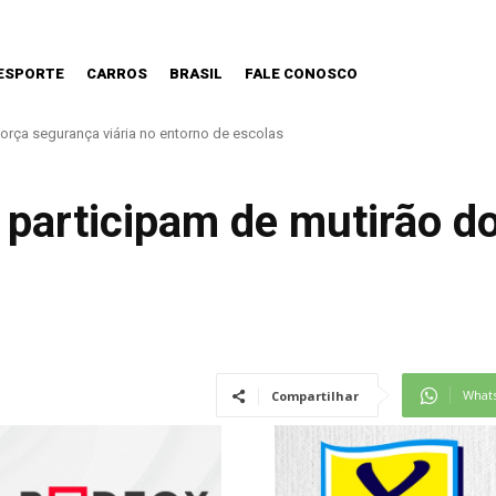
ESPORTE
CARROS
BRASIL
FALE CONOSCO
ça segurança viária no entorno de escolas
o haverá demissões de funcionários da CPTM
 participam de mutirão d
What
Compartilhar