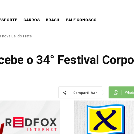
ESPORTE
CARROS
BRASIL
FALE CONOSCO
a Lei do Frete
aquaquecetuba é extinto após 33 horas
cebe o 34° Festival Corp
What
Compartilhar