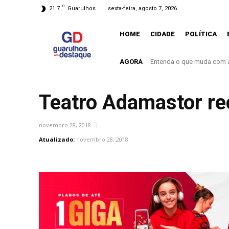
C
21.7
Guarulhos
sexta-feira, agosto 7, 2026
HOME
CIDADE
POLÍTICA
AGORA
Entenda o que muda com a nov
Incêndio em fábrica em It
Teatro Adamastor re
novembro 28, 2018
Atualizado:
novembro 28, 2018