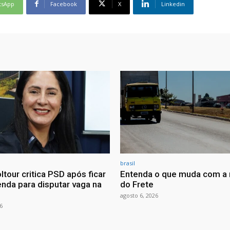
tsApp
Facebook
X
Linkedin
brasil
ltour critica PSD após ficar
Entenda o que muda com a 
nda para disputar vaga na
do Frete
agosto 6, 2026
6