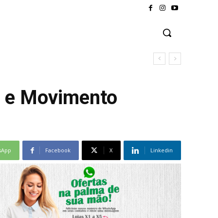
o e Movimento
sApp
Facebook
X
Linkedin