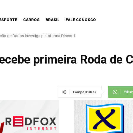
ESPORTE
CARROS
BRASIL
FALE CONOSCO
 de Dados investiga plataforma Discord
e começar na infância, alerta cardiologista
recebe primeira Roda de 
What
Compartilhar