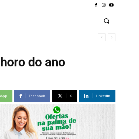
Choro do ano
sApp
Facebook
X
Linkedin