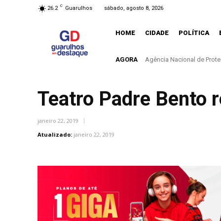
C
26.2
Guarulhos
sábado, agosto 8, 2026
HOME
CIDADE
POLÍTICA
AGORA
Agência Nacional de Proteção
Controle do colesterol dev
Teatro Padre Bento 
janeiro 22, 2019
Atualizado:
janeiro 22, 2019