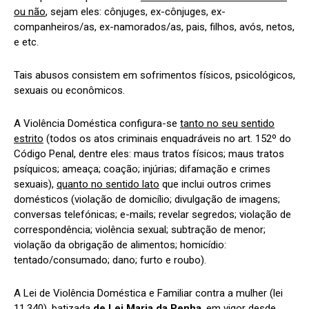
ou não
, sejam eles: cônjuges, ex-cônjuges, ex-
companheiros/as, ex-namorados/as, pais, filhos, avós, netos,
e etc.
Tais abusos consistem em sofrimentos físicos, psicológicos,
sexuais ou econômicos.
A Violência Doméstica configura-se
tanto no seu sentido
estrito
(todos os atos criminais enquadráveis no art. 152º do
Código Penal, dentre eles: maus tratos físicos; maus tratos
psíquicos; ameaça; coação; injúrias; difamação e crimes
sexuais),
quanto no sentido lato
que inclui outros crimes
domésticos (violação de domicílio; divulgação de imagens;
conversas telefónicas; e-mails; revelar segredos; violação de
correspondência; violência sexual; subtração de menor;
violação da obrigação de alimentos; homicídio:
tentado/consumado; dano; furto e roubo).
A Lei de Violência Doméstica e Familiar contra a mulher (lei
11.340), batizada
de
Lei Maria da Penha
, em vigor desde