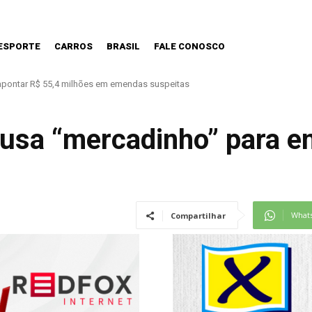
ESPORTE
CARROS
BRASIL
FALE CONOSCO
ntar R$ 55,4 milhões em emendas suspeitas
os precisa estar preparada.
 usa “mercadinho” para e
What
Compartilhar