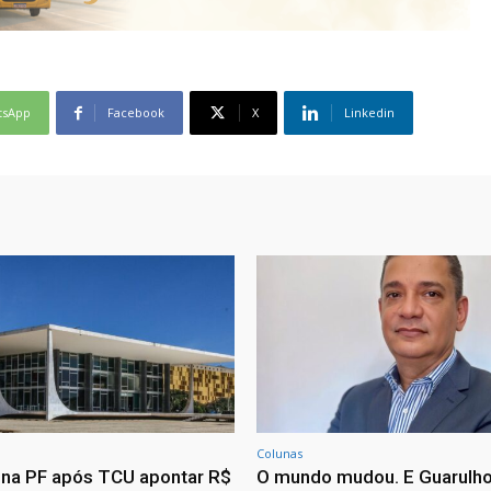
tsApp
Facebook
X
Linkedin
Colunas
ona PF após TCU apontar R$
O mundo mudou. E Guarulh