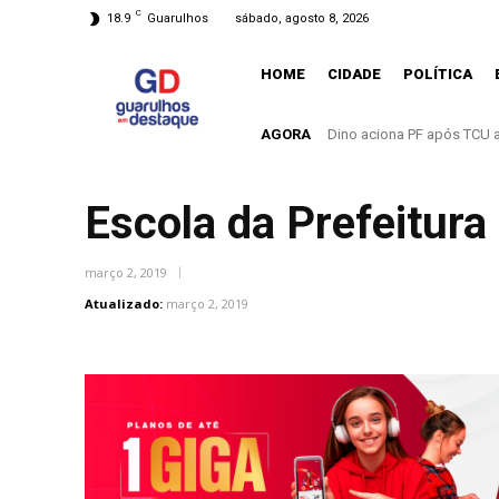
C
18.9
Guarulhos
sábado, agosto 8, 2026
HOME
CIDADE
POLÍTICA
AGORA
Dino aciona PF após TCU apo
O mundo mudou. E Guarulh
Escola da Prefeitura
março 2, 2019
Atualizado:
março 2, 2019