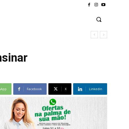
nsinar
sApp
Facebook
X
Linkedin