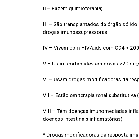
II – Fazem quimioterapia;
III – São transplantados de órgão sólid
drogas imunossupressoras;
IV – Vivem com HIV/aids com CD4 < 20
V – Usam corticoides em doses ≥20 mg/di
VI – Usam drogas modificadoras da res
VII – Estão em terapia renal substitutiva 
VIII – Têm doenças imunomediadas inflam
doenças intestinais inflamatórias).
* Drogas modificadoras da resposta imun