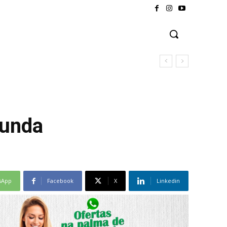
gunda
sApp
Facebook
X
Linkedin