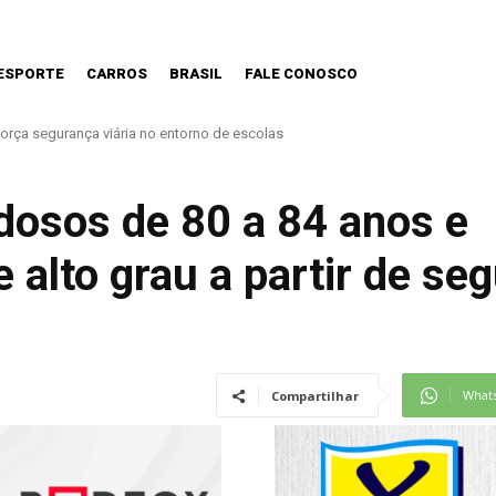
ESPORTE
CARROS
BRASIL
FALE CONOSCO
o haverá demissões de funcionários da CPTM
dosos de 80 a 84 anos e
alto grau a partir de se
What
Compartilhar