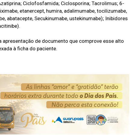
zatiprina; Ciclofosfamida; Ciclosporina; Tacrolimus; 6-
liximabe, etanercept, humira, adalimumabe, tocilizumabe,
e, abatacepte, Secukinumabe, ustekinumabe); Inibidores
citinibe).
 a apresentação de documento que comprove esse alto
nexada à ficha do paciente.