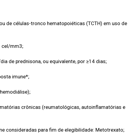
o ou de células-tronco hematopoiéticas (TCTH) em uso de
0 cel/mm3;
a de prednisona, ou equivalente, por ≥14 dias;
posta imune*;
(hemodiálise);
atórias crônicas (reumatológicas, autoinflamatórias e
e consideradas para fim de elegibilidade: Metotrexato;