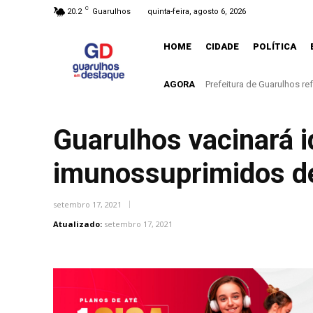
C
20.2
Guarulhos
quinta-feira, agosto 6, 2026
HOME
CIDADE
POLÍTICA
AGORA
Governo de SP diz que nã
Guarulhos vacinará i
imunossuprimidos de 
setembro 17, 2021
Atualizado:
setembro 17, 2021