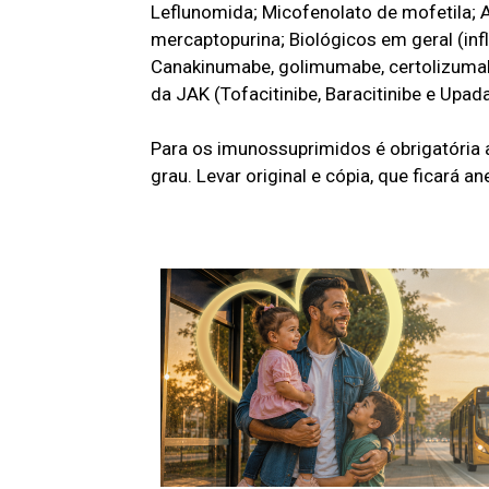
Leflunomida; Micofenolato de mofetila; A
mercaptopurina; Biológicos em geral (inf
Canakinumabe, golimumabe, certolizumab
da JAK (Tofacitinibe, Baracitinibe e Upada
Para os imunossuprimidos é obrigatória
grau. Levar original e cópia, que ficará a