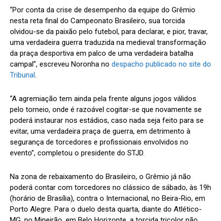
“Por conta da crise de desempenho da equipe do Grêmio
nesta reta final do Campeonato Brasileiro, sua torcida
olvidou-se da paixão pelo futebol, para declarar, e pior, travar,
uma verdadeira guerra traduzida na medieval transformação
da praça desportiva em palco de uma verdadeira batalha
campal”, escreveu Noronha no
despacho publicado no site do
Tribunal
.
“A agremiação tem ainda pela frente alguns jogos válidos
pelo torneio, onde é razoável cogitar-se que novamente se
poderá instaurar nos estádios, caso nada seja feito para se
evitar, uma verdadeira praça de guerra, em detrimento à
segurança de torcedores e profissionais envolvidos no
evento”, completou o presidente do STJD.
Na zona de rebaixamento do Brasileiro, o Grêmio já não
poderá contar com torcedores no clássico de sábado, às 19h
(horário de Brasília), contra o Internacional, no Beira-Rio, em
Porto Alegre. Para o duelo desta quarta, diante do Atlético-
MG, no Mineirão, em Belo Horizonte, a torcida tricolor não