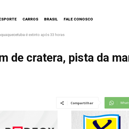
ESPORTE
CARROS
BRASIL
FALE CONOSCO
aquaquecetuba é extinto após 33 horas
 de cratera, pista da ma
What
Compartilhar