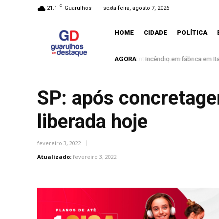
C
21.1
Guarulhos
sexta-feira, agosto 7, 2026
HOME
CIDADE
POLÍTICA
AGORA
Incêndio em fábrica em It
SP: após concretagem
liberada hoje
fevereiro 3, 2022
Atualizado:
fevereiro 3, 2022