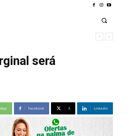
rginal será
sApp
Facebook
X
Linkedin