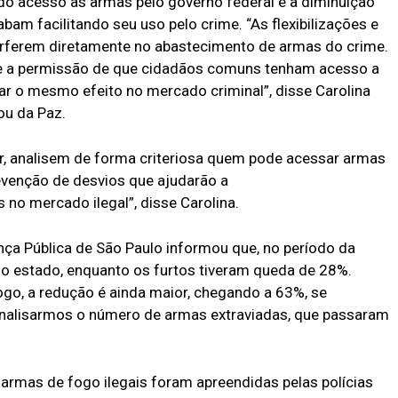
 do acesso às armas pelo governo federal e a diminuição
m facilitando seu uso pelo crime. “As flexibilizações e
erferem diretamente no abastecimento de armas do crime.
 e a permissão de que cidadãos comuns tenham acesso a
r o mesmo efeito no mercado criminal”, disse Carolina
Sou da Paz.
gar, analisem de forma criteriosa quem pode acessar armas
revenção de desvios que ajudarão a
s no mercado ilegal”, disse Carolina.
nça Pública de São Paulo informou que, no período da
o estado, enquanto os furtos tiveram queda de 28%.
go, a redução é ainda maior, chegando a 63%, se
analisarmos o número de armas extraviadas, que passaram
armas de fogo ilegais foram apreendidas pelas polícias