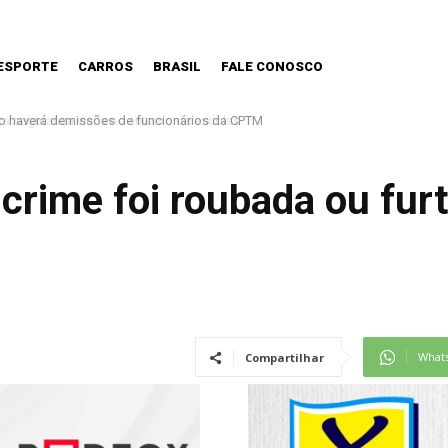
ESPORTE
CARROS
BRASIL
FALE CONOSCO
o haverá demissões de funcionários da CPTM
 crime foi roubada ou fu
What
Compartilhar