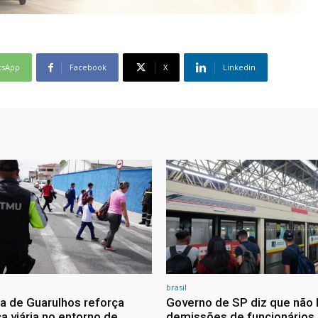
tsApp
Facebook
X
Linkedin
brasil
ra de Guarulhos reforça
Governo de SP diz que não 
a viária no entorno de
demissões de funcionários