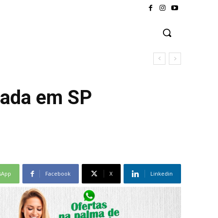
rtada em SP
sApp
Facebook
X
Linkedin