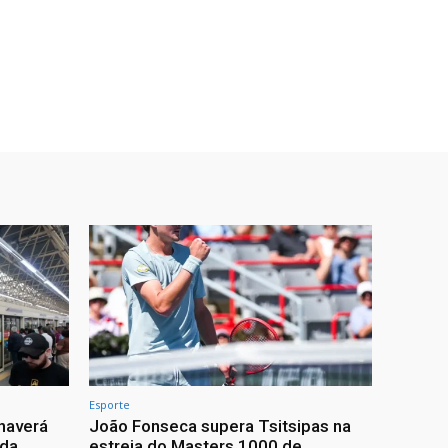
Esporte
haverá
João Fonseca supera Tsitsipas na
 da
estreia do Masters 1000 de