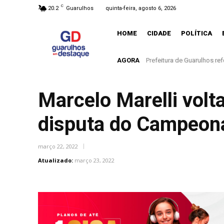
C
20.2
Guarulhos
quinta-feira, agosto 6, 2026
HOME
CIDADE
POLÍTICA
AGORA
Governo de SP diz que nã
Marcelo Marelli vol
disputa do Campeona
março 22, 2022
Atualizado:
março 23, 2022