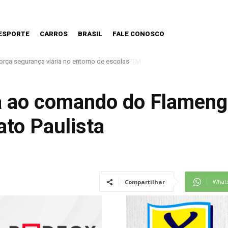
ESPORTE
CARROS
BRASIL
FALE CONOSCO
o haverá demissões de funcionários da CPTM
ta ao comando do Flameng
to Paulista
What
Compartilhar