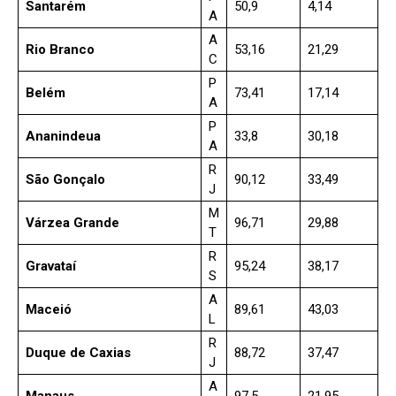
Santarém
50,9
4,14
A
A
Rio Branco
53,16
21,29
C
P
Belém
73,41
17,14
A
P
Ananindeua
33,8
30,18
A
R
São Gonçalo
90,12
33,49
J
M
Várzea Grande
96,71
29,88
T
R
Gravataí
95,24
38,17
S
A
Maceió
89,61
43,03
L
R
Duque de Caxias
88,72
37,47
J
A
Manaus
97,5
21,95