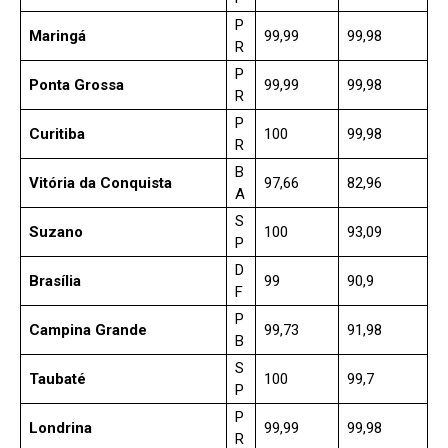
P
Maringá
99,99
99,98
R
P
Ponta Grossa
99,99
99,98
R
P
Curitiba
100
99,98
R
B
Vitória da Conquista
97,66
82,96
A
S
Suzano
100
93,09
P
D
Brasília
99
90,9
F
P
Campina Grande
99,73
91,98
B
S
Taubaté
100
99,7
P
P
Londrina
99,99
99,98
R