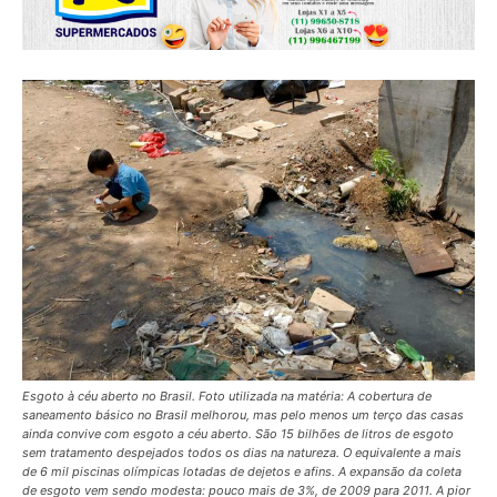
Esgoto à céu aberto no Brasil. Foto utilizada na matéria: A cobertura de
saneamento básico no Brasil melhorou, mas pelo menos um terço das casas
ainda convive com esgoto a céu aberto. São 15 bilhões de litros de esgoto
sem tratamento despejados todos os dias na natureza. O equivalente a mais
de 6 mil piscinas olímpicas lotadas de dejetos e afins. A expansão da coleta
de esgoto vem sendo modesta: pouco mais de 3%, de 2009 para 2011. A pior