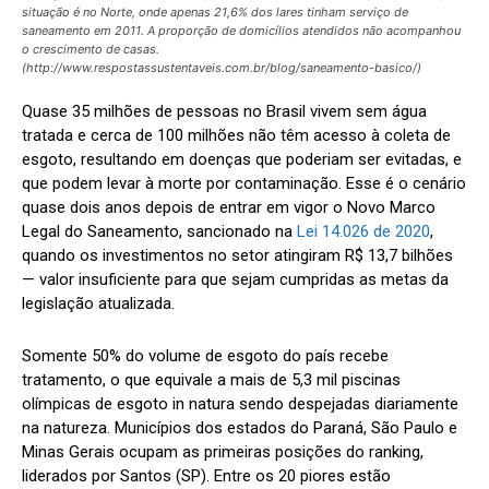
situação é no Norte, onde apenas 21,6% dos lares tinham serviço de
saneamento em 2011. A proporção de domicílios atendidos não acompanhou
o crescimento de casas.
(http://www.respostassustentaveis.com.br/blog/saneamento-basico/)
Quase 35 milhões de pessoas no Brasil vivem sem água
tratada e cerca de 100 milhões não têm acesso à coleta de
esgoto, resultando em doenças que poderiam ser evitadas, e
que podem levar à morte por contaminação. Esse é o cenário
quase dois anos depois de entrar em vigor o Novo Marco
Legal do Saneamento, sancionado na
Lei 14.026 de 2020
,
quando os investimentos no setor atingiram R$ 13,7 bilhões
— valor insuficiente para que sejam cumpridas as metas da
legislação atualizada.
Somente 50% do volume de esgoto do país recebe
tratamento, o que equivale a mais de 5,3 mil piscinas
olímpicas de esgoto in natura sendo despejadas diariamente
na natureza. Municípios dos estados do Paraná, São Paulo e
Minas Gerais ocupam as primeiras posições do ranking,
liderados por Santos (SP). Entre os 20 piores estão