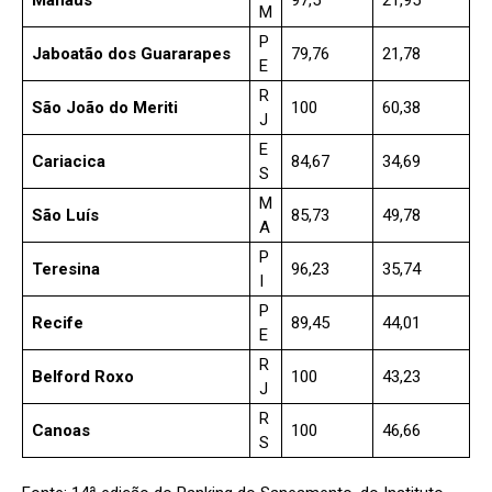
M
P
Jaboatão dos Guararapes
79,76
21,78
E
R
São João do Meriti
100
60,38
J
E
Cariacica
84,67
34,69
S
M
São Luís
85,73
49,78
A
P
Teresina
96,23
35,74
I
P
Recife
89,45
44,01
E
R
Belford Roxo
100
43,23
J
R
Canoas
100
46,66
S