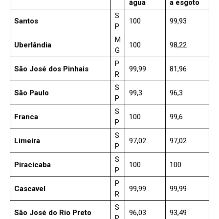
água
a esgoto
S
Santos
100
99,93
P
M
Uberlândia
100
98,22
G
P
São José dos Pinhais
99,99
81,96
R
S
São Paulo
99,3
96,3
P
S
Franca
100
99,6
P
S
Limeira
97,02
97,02
P
S
Piracicaba
100
100
P
P
Cascavel
99,99
99,99
R
S
São José do Rio Preto
96,03
93,49
P