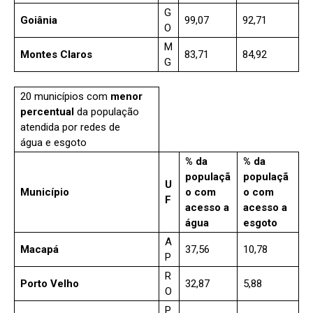
G
Goiânia
99,07
92,71
O
M
Montes Claros
83,71
84,92
G
20 municípios com
menor
percentual
da população
atendida por redes de
água e esgoto
% da
% da
populaçã
populaçã
U
Município
o com
o com
F
acesso a
acesso a
água
esgoto
A
Macapá
37,56
10,78
P
R
Porto Velho
32,87
5,88
O
P