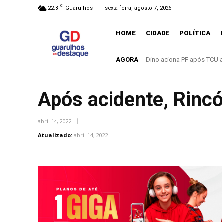
C
22.8
Guarulhos
sexta-feira, agosto 7, 2026
HOME
CIDADE
POLÍTICA
AGORA
O mundo mudou. E Guarulh
Após acidente, Rinc
abril 14, 2022
Atualizado:
abril 14, 2022