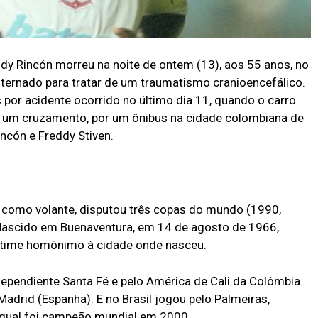
dy Rincón morreu na noite de ontem (13), aos 55 anos, no
nternado para tratar de um traumatismo cranioencefálico.
 por acidente ocorrido no último dia 11, quando o carro
m um cruzamento, por um ônibus na cidade colombiana de
incón e Freddy Stiven.
 como volante, disputou três copas do mundo (1990,
Nascido em Buenaventura, em 14 de agosto de 1966,
o time homônimo à cidade onde nasceu.
pendiente Santa Fé e pelo América de Cali da Colômbia.
 Madrid (Espanha). E no Brasil jogou pelo Palmeiras,
o qual foi campeão mundial em 2000.