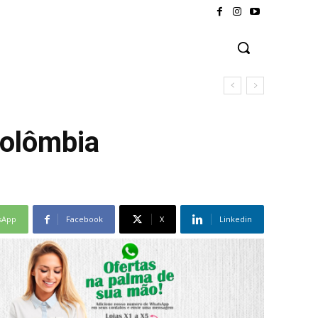
Colômbia
sApp
Facebook
X
Linkedin