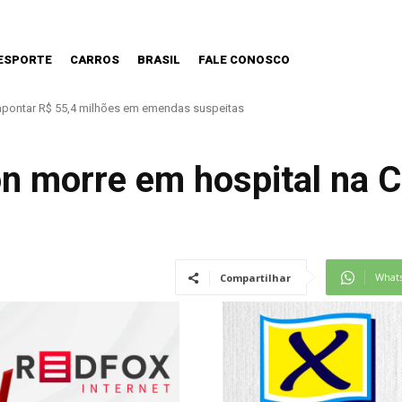
ESPORTE
CARROS
BRASIL
FALE CONOSCO
os precisa estar preparada.
ón morre em hospital na 
What
Compartilhar