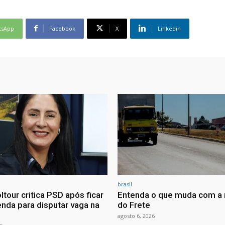
tsApp
Facebook
X
Linkedin
brasil
ltour critica PSD após ficar
Entenda o que muda com a 
nda para disputar vaga na
do Frete
agosto 6, 2026