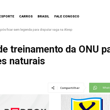
ESPORTE
CARROS
BRASIL
FALE CONOSCO
 nova Lei do Frete
de treinamento da ONU pa
es naturais
What
Compartilhar