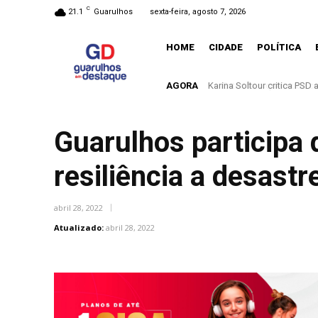
C
21.1
Guarulhos
sexta-feira, agosto 7, 2026
HOME
CIDADE
POLÍTICA
AGORA
Entenda o que muda com a
Guarulhos participa 
resiliência a desastr
abril 28, 2022
Atualizado:
abril 28, 2022