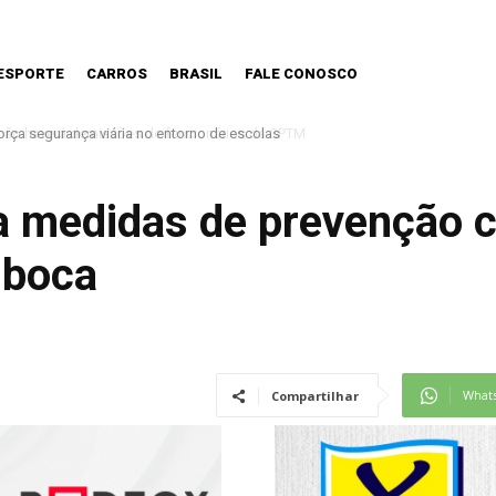
ESPORTE
CARROS
BRASIL
FALE CONOSCO
o haverá demissões de funcionários da CPTM
ra medidas de prevenção c
-boca
What
Compartilhar