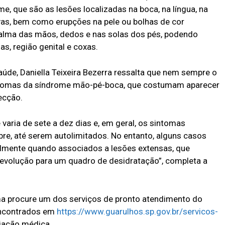
e, que são as lesões localizadas na boca, na língua, na
vas, bem como erupções na pele ou bolhas de cor
alma das mãos, dedos e nas solas dos pés, podendo
s, região genital e coxas.
aúde, Daniella Teixeira Bezerra ressalta que nem sempre o
intomas da síndrome mão-pé-boca, que costumam aparecer
fecção.
aria de sete a dez dias e, em geral, os sintomas
e, até serem autolimitados. No entanto, alguns casos
almente quando associados a lesões extensas, que
 evolução para um quadro de desidratação”, completa a
a procure um dos serviços de pronto atendimento do
encontrados em
https://www.guarulhos.sp.gov.br/servicos-
liação médica.