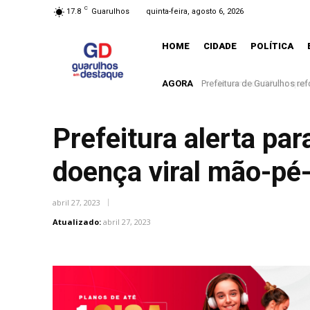
C
17.8
Guarulhos
quinta-feira, agosto 6, 2026
HOME
CIDADE
POLÍTICA
AGORA
Governo de SP diz que nã
Prefeitura alerta pa
doença viral mão-pé
abril 27, 2023
Atualizado:
abril 27, 2023