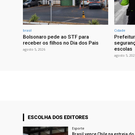
brasil
Cidade
Bolsonaro pede ao STF para
Prefeitu
receber os filhos no Dia dos Pais
seguranç
escolas
agosto 5, 2026
agosto 5, 202
ESCOLHA DOS EDITORES
Esporte
Brasil vence Chile na estreia d