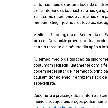
sintomas mais característicos da síndrom
parte interna das bochechas e nas gengi
acinzentada com base avermelhada na p
também atingir joelhos, cotovelos, nádega
Médica infectologista da Secretaria da S
vírus de Coxsackie provoca todos os s
entre o terceiro e o sétimo dia após a in
“O tempo médio de duração da síndrome v
costumam regredir juntamente com a febr
podem necessitar de internação, princip
causam dor ao engolir e trazem risco de
especialista.
Caso note a presença dos sintomas acim
município, cujos endereços podem ser 
de-pronto-atendimento-e-upas
, para ava