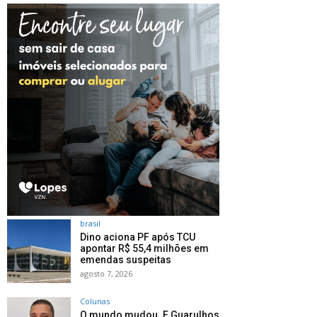
brasil
Dino aciona PF após TCU
apontar R$ 55,4 milhões em
emendas suspeitas
agosto 7, 2026
Colunas
O mundo mudou. E Guarulhos