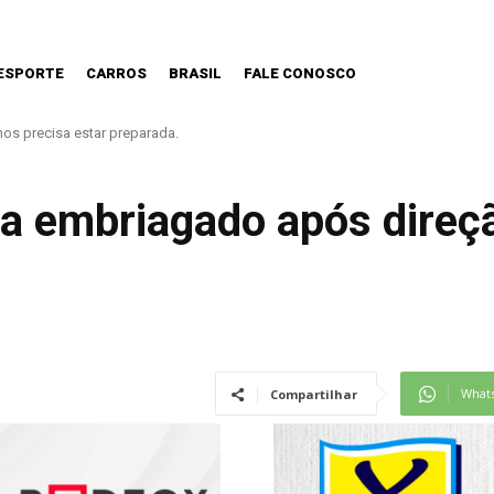
ESPORTE
CARROS
BRASIL
FALE CONOSCO
precisa estar preparada.
a nível pré-pandemia, mas ainda tem gargalos
 embriagado após direçã
What
Compartilhar