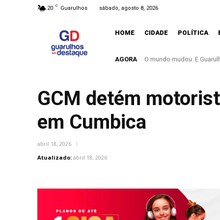
C
20
Guarulhos
sábado, agosto 8, 2026
HOME
CIDADE
POLÍTICA
AGORA
O mundo mudou. E Guarulhos 
Saeb 2025: Brasil recuper
GCM detém motorista
em Cumbica
abril 18, 2026
Atualizado:
abril 18, 2026