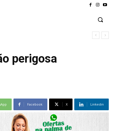
o perigosa
sApp
Facebook
X
Linkedin