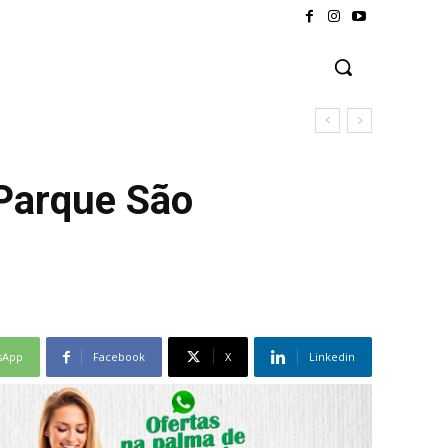
 Parque São
sApp
Facebook
X
Linkedin