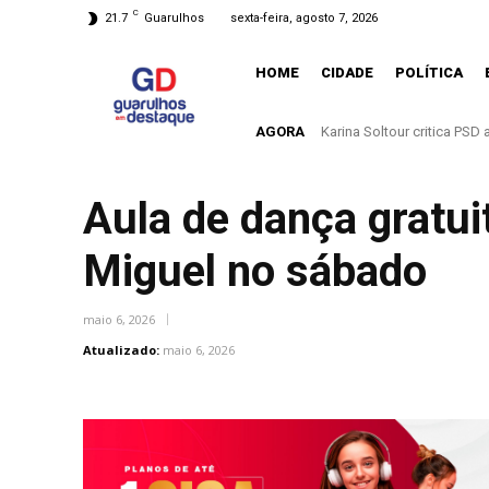
C
21.7
Guarulhos
sexta-feira, agosto 7, 2026
HOME
CIDADE
POLÍTICA
AGORA
Karina Soltour critica PSD ap
Entenda o que muda com a
Aula de dança gratu
Miguel no sábado
maio 6, 2026
Atualizado:
maio 6, 2026