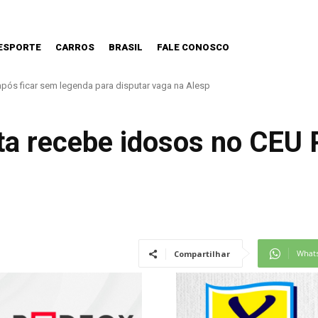
ESPORTE
CARROS
BRASIL
FALE CONOSCO
ós ficar sem legenda para disputar vaga na Alesp
 nova Lei do Frete
ita recebe idosos no CEU
What
Compartilhar