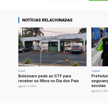
NOTÍCIAS RELACIONADAS
brasil
Cidade
Bolsonaro pede ao STF para
Prefeitu
receber os filhos no Dia dos Pais
seguranç
escolas
agosto 5, 2026
agosto 5, 202