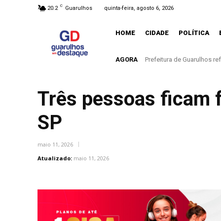
C
20.2
Guarulhos
quinta-feira, agosto 6, 2026
HOME
CIDADE
POLÍTICA
AGORA
Governo de SP diz que nã
Três pessoas ficam 
SP
maio 11, 2026
Atualizado:
maio 11, 2026