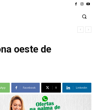
ona oeste de
sApp
Facebook
X
Linkedin