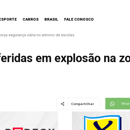
ESPORTE
CARROS
BRASIL
FALE CONOSCO
o haverá demissões de funcionários da CPTM
feridas em explosão na z
What
Compartilhar