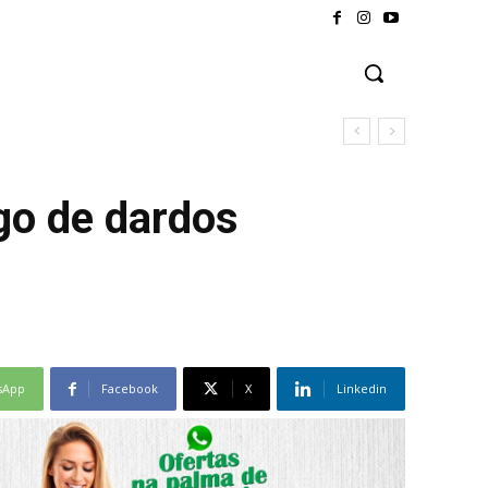
ogo de dardos
sApp
Facebook
X
Linkedin