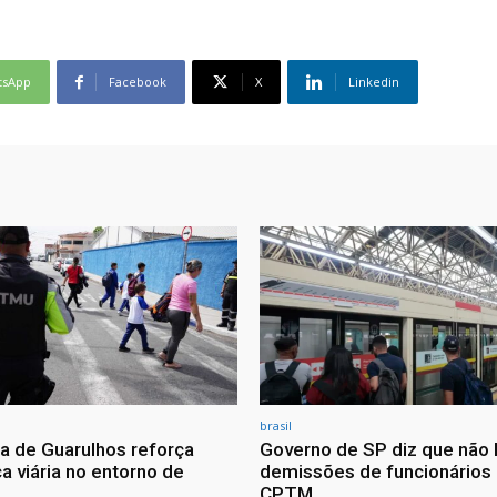
tsApp
Facebook
X
Linkedin
brasil
ra de Guarulhos reforça
Governo de SP diz que não 
a viária no entorno de
demissões de funcionários
CPTM