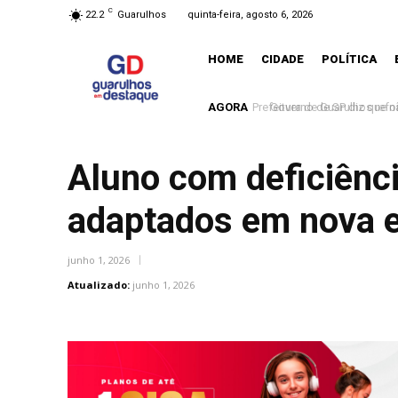
C
22.2
Guarulhos
quinta-feira, agosto 6, 2026
HOME
CIDADE
POLÍTICA
AGORA
Governo de SP diz que nã
Aluno com deficiênci
adaptados em nova e
junho 1, 2026
Atualizado:
junho 1, 2026