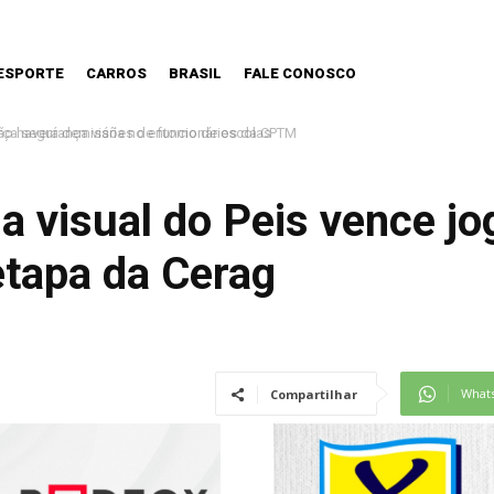
ESPORTE
CARROS
BRASIL
FALE CONOSCO
o haverá demissões de funcionários da CPTM
a visual do Peis vence j
tapa da Cerag
What
Compartilhar