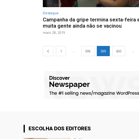
Destaque
Campanha da gripe termina sexta-feira 
muita gente ainda não se vacinou
maio 28, 2019
...
...
1
598
599
600
ESCOLHA DOS EDITORES