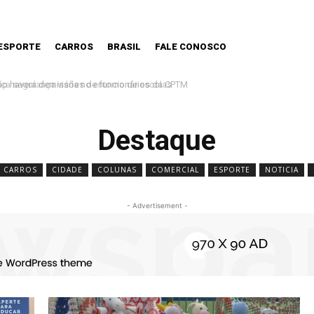
ESPORTE
CARROS
BRASIL
FALE CONOSCO
o haverá demissões de funcionários da CPTM
Destaque
CARROS
CIDADE
COLUNAS
COMERCIAL
ESPORTE
NOTICIA
- Advertisement -