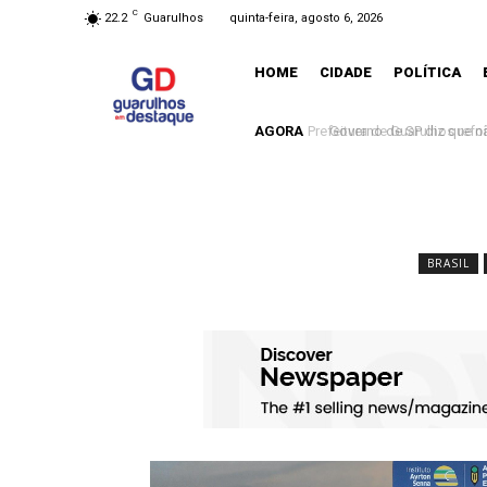
C
22.2
Guarulhos
quinta-feira, agosto 6, 2026
HOME
CIDADE
POLÍTICA
AGORA
Governo de SP diz que nã
BRASIL