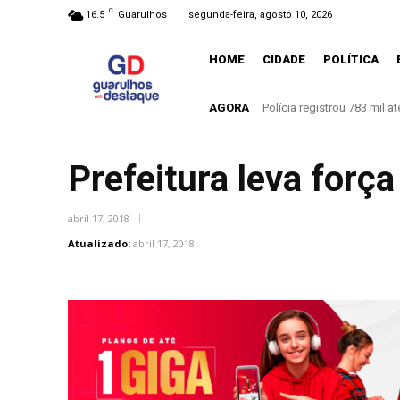
C
16.5
Guarulhos
segunda-feira, agosto 10, 2026
HOME
CIDADE
POLÍTICA
AGORA
Polícia registrou 783 mil
Pais estão menos prese
Prefeitura leva forç
abril 17, 2018
Atualizado:
abril 17, 2018