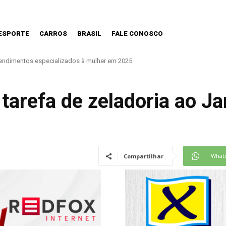
ESPORTE
CARROS
BRASIL
FALE CONOSCO
 atendimentos especializados à mulher em 2025
ntes na criação de filhos, aponta estudo
a tarefa de zeladoria ao J
What
Compartilhar