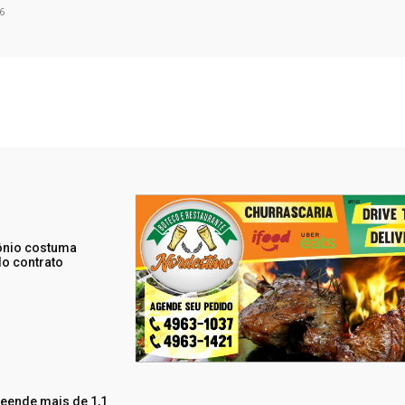
6
mônio costuma
do contrato
eende mais de 1,1