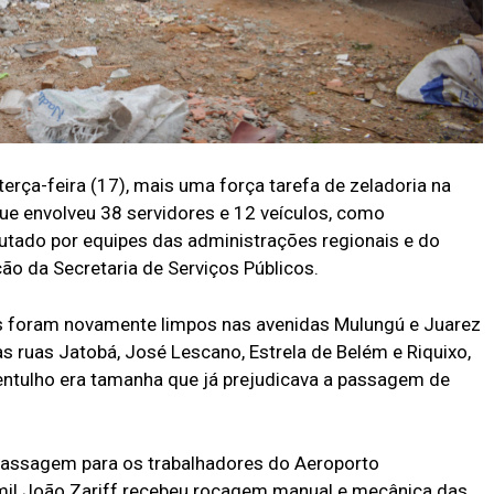
terça-feira (17), mais uma força tarefa de zeladoria na
que envolveu 38 servidores e 12 veículos, como
utado por equipes das administrações regionais e do
 da Secretaria de Serviços Públicos.
is foram novamente limpos nas avenidas Mulungú e Juarez
s ruas Jatobá, José Lescano, Estrela de Belém e Riquixo,
entulho era tamanha que já prejudicava a passagem de
e passagem para os trabalhadores do Aeroporto
amil João Zariff recebeu roçagem manual e mecânica das