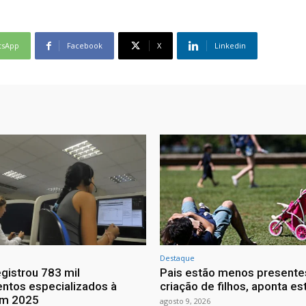
tsApp
Facebook
X
Linkedin
Destaque
egistrou 783 mil
Pais estão menos presente
ntos especializados à
criação de filhos, aponta e
em 2025
agosto 9, 2026