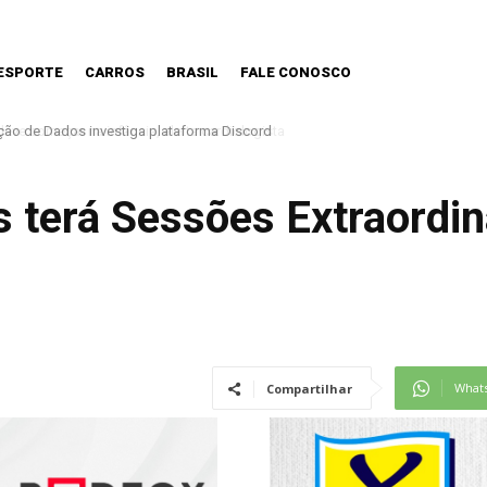
ESPORTE
CARROS
BRASIL
FALE CONOSCO
e começar na infância, alerta cardiologista
 terá Sessões Extraordin
What
Compartilhar