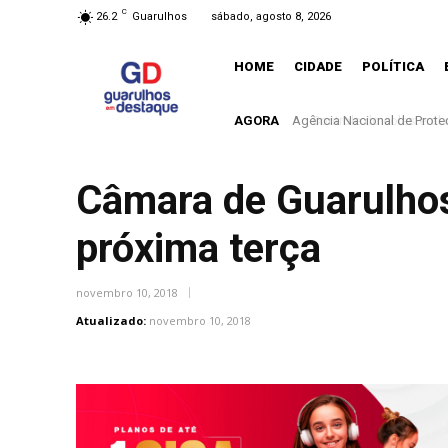
C
26.2
Guarulhos
sábado, agosto 8, 2026
HOME
CIDADE
POLÍTICA
AGORA
Controle do colesterol dev
Câmara de Guarulhos
próxima terça
novembro 10, 2018
Atualizado:
novembro 10, 2018