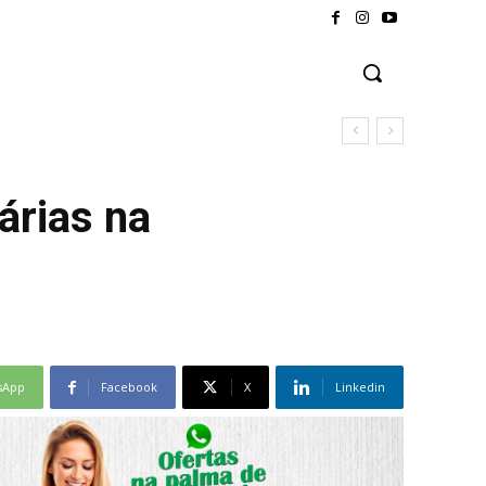
árias na
sApp
Facebook
X
Linkedin