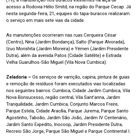
(19), a manutenção nos buracos existentes na alça de
acesso a Rodovia Hélio Smitd, na região do Parque Cecap. Já
nesta segunda-feira, 21, equipes do tapa-buracos realizaram
o serviço em mais sete vias da cidade.
As manutenções ocorreram nas ruas Cerqueira César
(Centro), Nina (Jardim Bondança), Salto (Parque Alvorada),
Izuo Morishita (Jardim Moreira) e Yémen (Jardim Presidente
Dutra), além da avenida Patos (Cidade Satélite) e Estrada
Velha Guarulhos-São Miguel (Vila Nova Cumbica).
Zeladoria –
Os serviços de varrição, capina, pintura de guias
e remoção de resíduos foram executados vias localizadas
nos seguintes bairros: Cumbica, Cidade Jardim Cumbica, Vila
Nova Bonsucesso, região central, Vila Sant’anna, Jardim
Tranquilidade, Jardim Cumbica, Conjunto Marcos Freire,
Parque Estela, Cidade Aracília, Parque Jurema, Parque Santo
Agostinho, Taboão, Jardim São João, Jardim IV Centenário,
Jardim Santo Expedito, Inocoop, Jardim Presidente Dutra,
Recreio São Jorge, Parque São Miguel e Parque Continental I.