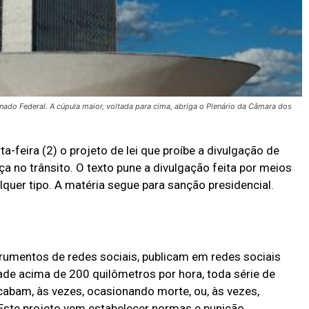
enado Federal. A cúpula maior, voltada para cima, abriga o Plenário da Câmara dos
-feira (2) o projeto de lei que proíbe a divulgação de
a no trânsito. O texto pune a divulgação feita por meios
lquer tipo. A matéria segue para sanção presidencial.
trumentos de redes sociais, publicam em redes sociais
ade acima de 200 quilômetros por hora, toda série de
acabam, às vezes, ocasionando morte, ou, às vezes,
Este projeto vem estabelecer normas e punição