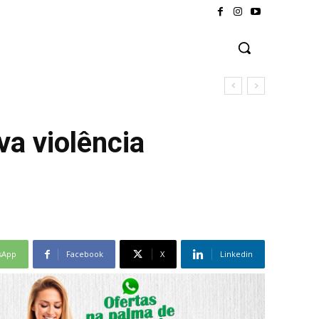
a violência
sApp
Facebook
X
Linkedin