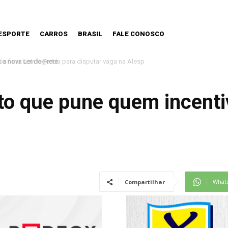
ESPORTE
CARROS
BRASIL
FALE CONOSCO
 nova Lei do Frete
o que pune quem incentiv
What
Compartilhar