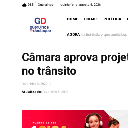
C
24.5
Guarulhos
quinta-feira, agosto 6, 2026
HOME
CIDADE
POLÍTICA
AGORA
Entenda o que muda com a
Câmara aprova projet
no trânsito
fevereiro 3, 2022
Atualizado:
fevereiro 3, 2022