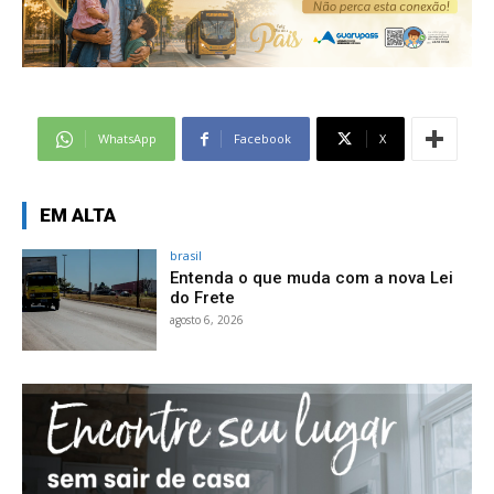
WhatsApp
Facebook
X
EM ALTA
brasil
Entenda o que muda com a nova Lei
do Frete
agosto 6, 2026