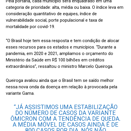
Pela portaria, cada município será enquadrado em uma
categoria de prioridade: alta, média ou baixa. O índice leva em
consideração quantitativo de equipes, índice de
vulnerabilidade social, porte populacional e taxa de
mortalidade por covid-19.
“O Brasil hoje tem essa resposta e tem condição de alocar
esses recursos para os estados e municípios. “Durante a
pandemia, em 2020 e 2021, ampliamos o orçamento do
Ministério da Saúde em R$ 100 bilhões em créditos
extraordinários”, ressaltou o ministro Marcelo Queiroga.
Queiroga avaliou ainda que o Brasil tem se saído melhor
nessa nova onda da doença em relação à provocada pela
variante Gama.
“JÁ ASSISTIMOS UMA ESTABILIZAÇÃO
DO NÚMERO DE CASOS DA VARIANTE
ÔMICRON COM A TENDÊNCIA DE QUEDA.
A MÉDIA MÓVEL DE CASOS AINDA É DE
800 CASOS POR DIA. NÓS NÃO