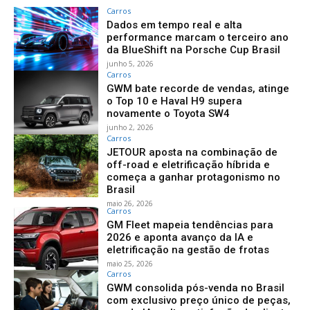
Carros
Dados em tempo real e alta
performance marcam o terceiro ano
da BlueShift na Porsche Cup Brasil
junho 5, 2026
Carros
GWM bate recorde de vendas, atinge
o Top 10 e Haval H9 supera
novamente o Toyota SW4
junho 2, 2026
Carros
JETOUR aposta na combinação de
off-road e eletrificação híbrida e
começa a ganhar protagonismo no
Brasil
maio 26, 2026
Carros
GM Fleet mapeia tendências para
2026 e aponta avanço da IA e
eletrificação na gestão de frotas
maio 25, 2026
Carros
GWM consolida pós-venda no Brasil
com exclusivo preço único de peças,