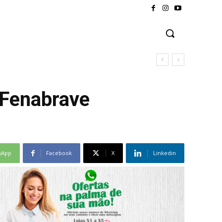
 Fenabrave
sApp
Facebook
X
Linkedin