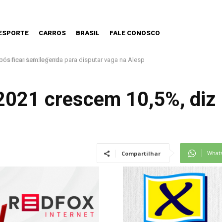
ESPORTE
CARROS
BRASIL
FALE CONOSCO
 nova Lei do Frete
021 crescem 10,5%, diz
What
Compartilhar